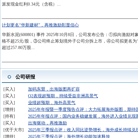
派发现金红利0.34元（含税）...
计划更名“华新建材”，再推激励彰显信心
华新水泥(600801) 事件 2025年10月8日，公司发布公告：①拟向激励对
格不超25元/股，③公司终止筹划境外子公司分拆上市，④公司拟更名为
超过257.80万股...
公司研报
买入
加码东盟，出海版图再扩容
买入
Q2表现超预期，持续受益非洲高景气
买入
业绩超预期，海外高景气
增持
2025年年报暨一季度预告点评：大力拓展海外版图，期待
持有
2025年年报点评：国内业务稳健发展，海外进入业绩兑现
买入
出海驱动，再推激励
优于大市
2025年三季报点评：收入同比逆势增长，海外成长持续兑
增持
2025年三季报点评：海外增长动能加速释放