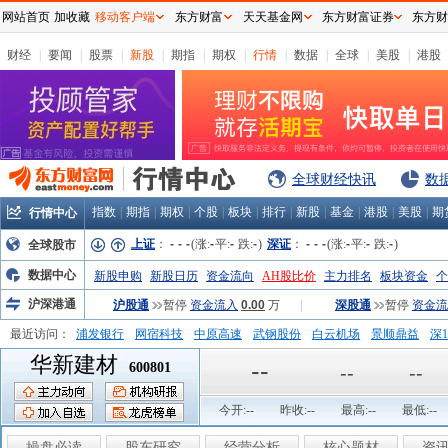
网站首页
加收藏
移动客户端
东方财富
天天基金网
东方财富证券
东方财
财经
|
要闻
|
股票
|
新股
|
期指
|
期权
|
行情
|
数据
|
全球
|
美股
|
港股
全球财经快讯
数
指数
|
期指
|
期权
|
个股
|
板块
|
排行
|
新股
|
基金
|
港股
|
美股
|
期
行情中心
上证
：
-
-
-
(涨:
-
平:
-
跌:
-
)
深证
：
-
-
-
(涨:
-
平:
-
跌:
-
)
全球股市
数据中心
新股申购
新股日历
资金流向
AH股比价
主力排名
板块资金
个
沪深港通
沪股通
暂停
资金流入
0.00
万
|
深股通
暂停
资金流
最近访问：
浦发银行
网宿科技
中原高速
武钢股份
白云机场
景顺鼎益
深1
华新建材
弘业股份
富临运业
隆基机械
中国一重
中航精机
江铃汽车
--
600801
--
--
今开:
--
昨收:
--
最高:
--
最低:
--
操盘必读
股东研究
经营分析
核心题材
资