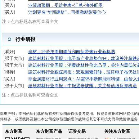
买入
业绩超预期，受益并表+汇兑+海外旺季
买入
计划更名“华新建材”，再推激励彰显信心
注：点击标题名称可查看全文
行业研报
看好
建材：经济逆周期调节和向新带来行业新机遇
强于大市
建筑材料行业周报：电子布产业趋势向好，建议关注超跌
强于大市
建筑材料行业周报：消费建材性价比凸显，关注内需低位
增持
建筑材料行业跟踪周报：宏观因素好转，玻纤电子布仍处
买入
非金属建材行业周观点：AI需求不断赋能材料链，由价入
强于大市
建筑材料行业周报：中报逐步披露，关注价值股反弹机遇
注：点击标题名称可查看全文
郑重声明：本网站所刊载的所有资料及图表仅供参考使用。投资者依据本网站提供的
停服务，或因线路及超出本公司控制范围的硬件故障或其它不可抗力而导致暂停服务